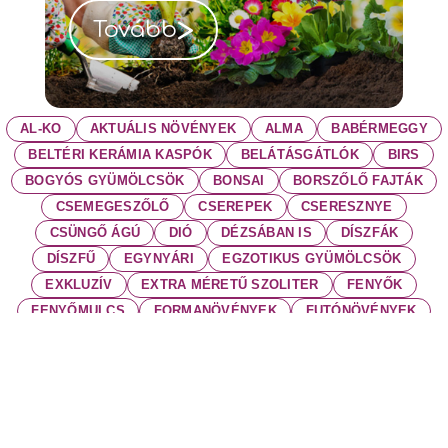
>
Tovább
AL-KO
AKTUÁLIS NÖVÉNYEK
ALMA
BABÉRMEGGY
BELTÉRI KERÁMIA KASPÓK
BELÁTÁSGÁTLÓK
BIRS
BOGYÓS GYÜMÖLCSÖK
BONSAI
BORSZŐLŐ FAJTÁK
CSEMEGESZŐLŐ
CSEREPEK
CSERESZNYE
CSÜNGŐ ÁGÚ
DIÓ
DÉZSÁBAN IS
DÍSZFÁK
DÍSZFŰ
EGYNYÁRI
EGZOTIKUS GYÜMÖLCSÖK
EXKLUZÍV
EXTRA MÉRETŰ SZOLITER
FENYŐK
FENYŐMULCS
FORMANÖVÉNYEK
FUTÓNÖVÉNYEK
FÖLDLABDÁS
FÖLDLABDÁS ÖRÖKZÖLDEK
FŰMAG
FŰSZERNÖVÉNY
GYEPTRÁGYÁK
GYEREK KERTI SZERSZÁM
GYORS NÖVÉSŰ
GYORSAN NÖVŐ DÍSZFÁK
GYÜMÖLCSÖK
GÖMB KORONÁJÚ
HORTENZIÁK
JAPÁNKERT