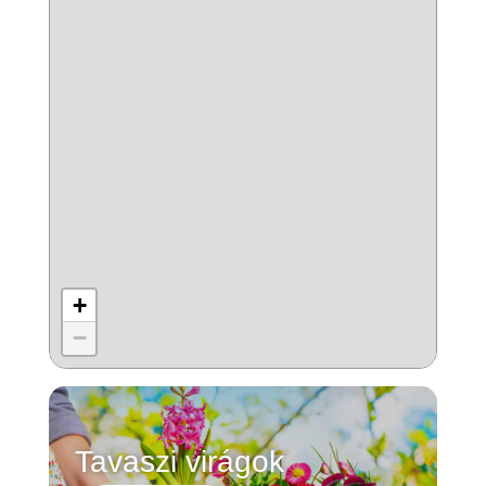
+
−
Tavaszi virágok